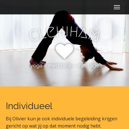
M
S
k
a
i
i
p
h
i
h
e
n
a
l
m
c
t
m
o
e
c
n
o
n
u
t
yoga – meditatie – massage
e
n
t
Individueel
Bij Olivier kun je ook individuele begeleiding krijgen
gericht op wat jij op dat moment nodig hebt.