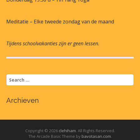
Meditatie – Elke tweede zondag van de maand
Tijdens schoolvakanties zijn er geen lessen.
S
e
a
r
Archieven
c
h
f
o
r
Copyright © 2026
clehiham
. All Rights Reserved.
:
The Arcade Basic Theme by
bavotasan.com
.