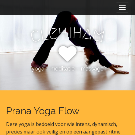
M
S
k
a
i
i
p
h
i
h
e
a
n
l
m
c
t
m
o
e
c
n
o
n
u
t
yoga – meditatie – massage
e
n
t
Prana Yoga Flow
Deze yoga is bedoeld voor wie intens, dynamisch,
precies maar ook veilig en op een aangepast ritme