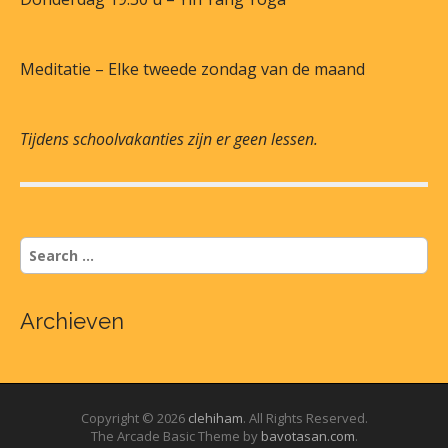
Meditatie – Elke tweede zondag van de maand
Tijdens schoolvakanties zijn er geen lessen.
S
e
a
r
Archieven
c
h
f
o
r
Copyright © 2026
clehiham
. All Rights Reserved.
:
The Arcade Basic Theme by
bavotasan.com
.